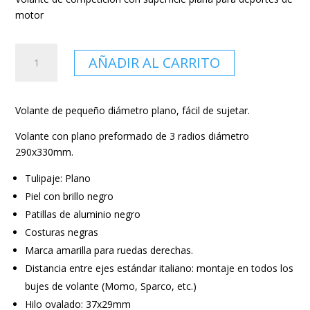
motor
VOLANTE
AÑADIR AL CARRITO
RRS
TRACK
-
Volante de pequeño diámetro plano, fácil de sujetar.
PLANO
290X330MM
Volante con plano preformado de 3 radios diámetro
-
290x330mm.
PIEL
VUELTA
Tulipaje: Plano
cantidad
Piel con brillo negro
Patillas de aluminio negro
Costuras negras
Marca amarilla para ruedas derechas.
Distancia entre ejes estándar italiano: montaje en todos los
bujes de volante (Momo, Sparco, etc.)
Hilo ovalado: 37x29mm