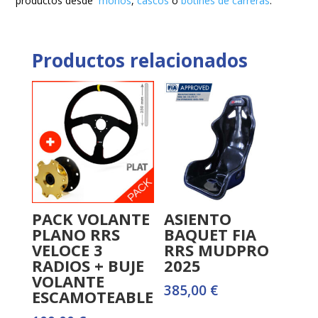
productos desde
monos
,
cascos
o
botines de carreras
.
Productos relacionados
PACK VOLANTE
ASIENTO
PLANO RRS
BAQUET FIA
VELOCE 3
RRS MUDPRO
RADIOS + BUJE
2025
VOLANTE
385,00
€
ESCAMOTEABLE