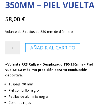
350MM – PIEL VUELTA
58,00
€
Volante de 3 radios de 350 mm de diámetro.
VOLANTE
AÑADIR AL CARRITO
RRS
RALLYE
-
«Volante RRS Rallye – Desplazado T90 350mm – Piel
DESPLAZADO
Vuelta: La máxima precisión para tu conducción
T90
deportiva.
350MM
-
Tulipaje: 90 mm
PIEL
Piel con brillo negro
VUELTA
Patillas de aluminio negro
cantidad
Costuras rojas