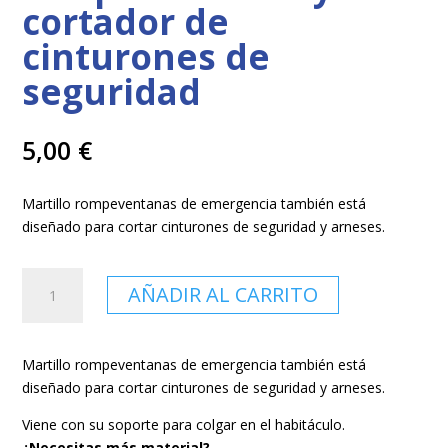
cortador de
cinturones de
seguridad
5,00
€
Martillo rompeventanas de emergencia también está
diseñado para cortar cinturones de seguridad y arneses.
Martillo
AÑADIR AL CARRITO
rompeventanas
y
cortador
Martillo rompeventanas de emergencia también está
de
diseñado para cortar cinturones de seguridad y arneses.
cinturones
de
Viene con su soporte para colgar en el habitáculo.
seguridad
¿Necesitas más material?