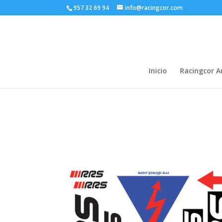
957 32 69 94
info@racingcor.com
Inicio
Racingcor 