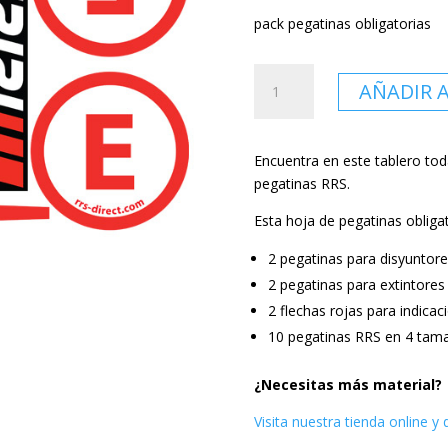
pack pegatinas obligatorias
Hoja
AÑADIR 
de
16
pegatinas
Encuentra en este tablero tod
precortadas
pegatinas RRS.
(disyuntor,
extintor,
Esta hoja de pegatinas oblig
RRS,
2 pegatinas para disyuntor
etc.)
cantidad
2 pegatinas para extintore
2 flechas rojas para indicac
10 pegatinas RRS en 4 tama
¿Necesitas más material?
Visita nuestra tienda online y