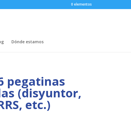
0 elementos
og
Dónde estamos
6 pegatinas
as (disyuntor,
RRS, etc.)