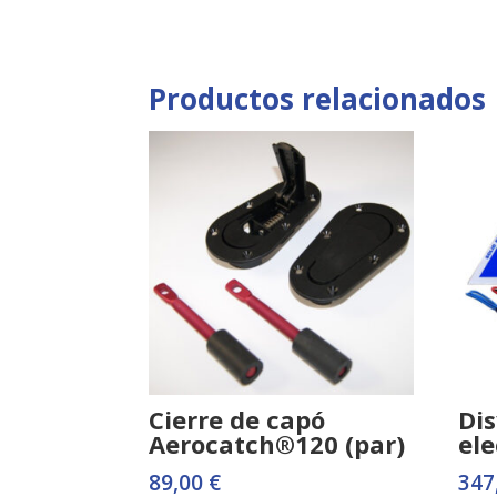
Productos relacionados
Cierre de capó
Di
Aerocatch®120 (par)
ele
89,00
€
347