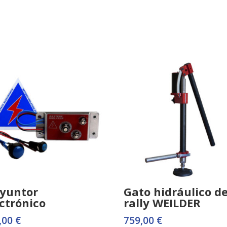
syuntor
Gato hidráulico d
ctrónico
rally WEILDER
,00
€
759,00
€