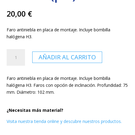
20,00
€
Faro antiniebla en placa de montaje. Incluye bombilla
halógena H3.
Faros
AÑADIR AL CARRITO
antiniebla
H3
de
Faro antiniebla en placa de montaje. Incluye bombilla
100
halógena H3. Faros con opción de inclinación. Profundidad: 75
mm
mm. Diámetro: 102 mm.
(par)
cantidad
¿Necesitas más material?
Visita nuestra tienda online y descubre nuestros productos.