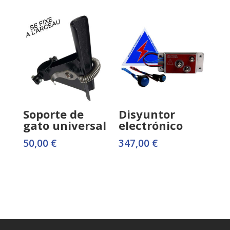
Soporte de
Disyuntor
gato universal
electrónico
50,00
€
347,00
€