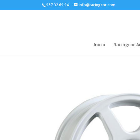
957 32 69 94
info@racingcor.com
Inicio
Racingcor 