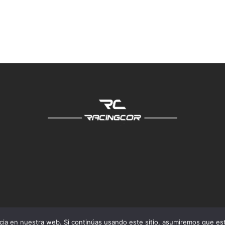
original
actu
era:
es:
369,00 €.
339,0
Política de privacidad
·
Política de cookies
·
Aviso legal
ia en nuestra web. Si continúas usando este sitio, asumiremos que est