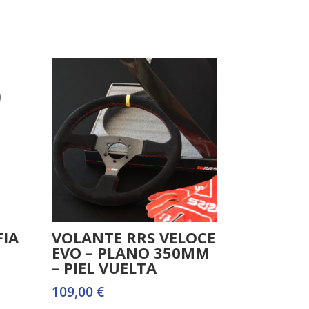
FIA
VOLANTE RRS VELOCE
EVO – PLANO 350MM
– PIEL VUELTA
109,00
€
io