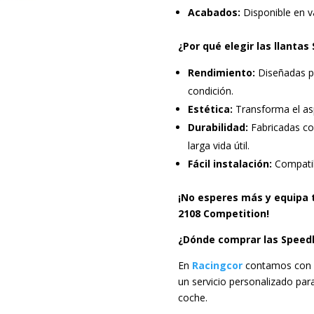
Acabados:
Disponible en va
¿Por qué elegir las llanta
Rendimiento:
Diseñadas pa
condición.
Estética:
Transforma el asp
Durabilidad:
Fabricadas con
larga vida útil.
Fácil instalación:
Compatib
¡No esperes más y equipa t
2108 Competition!
¿Dónde comprar las Speedl
En
Racingcor
contamos con u
un servicio personalizado para
coche.