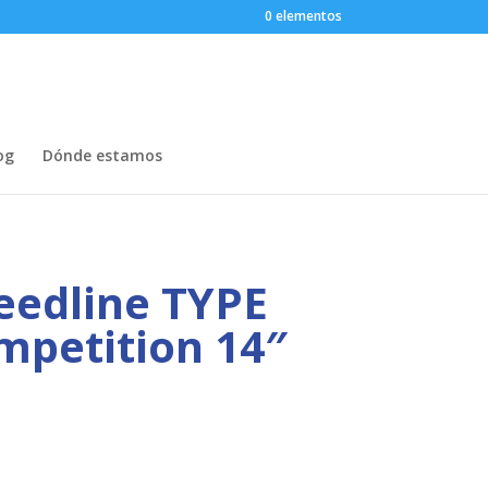
0 elementos
og
Dónde estamos
eedline TYPE
mpetition 14″