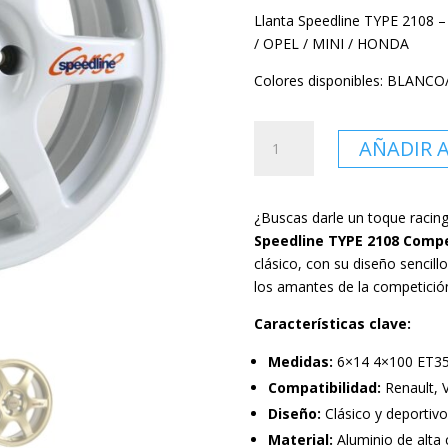
Llanta Speedline TYPE 2108 
/ OPEL / MINI / HONDA
Colores disponibles: BLANC
Llanta
AÑADIR 
Speedline
TYPE
2108
¿Buscas darle un toque racin
-
Speedline TYPE 2108 Compe
Competition
clásico, con su diseño sencill
14"
los amantes de la competició
cantidad
Características clave:
Medidas:
6×14 4×100 ET3
Compatibilidad:
Renault, 
Diseño:
Clásico y deportivo
Material:
Aluminio de alta 