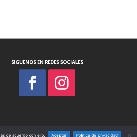
al
0 €.
SIGUENOS EN REDES SOCIALES
ás de acuerdo con ello.
Aceptar
Política de privacidad