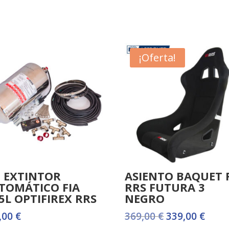
¡Oferta!
T EXTINTOR
ASIENTO BAQUET 
TOMÁTICO FIA
RRS FUTURA 3
25L OPTIFIREX RRS
NEGRO
El
El
,00
€
369,00
€
339,00
€
precio
prec