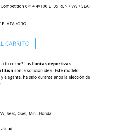
– Competition 6×14 4×100 ET35 REN / VW / SEAT
O/ PLATA /ORO
AL CARRITO
g a tu coche? Las
llantas deportivas
tition
son la solución ideal. Este modelo
o y elegante, ha sido durante años la elección de
n.
5
VW, Seat, Opel, Mini, Honda
calidad