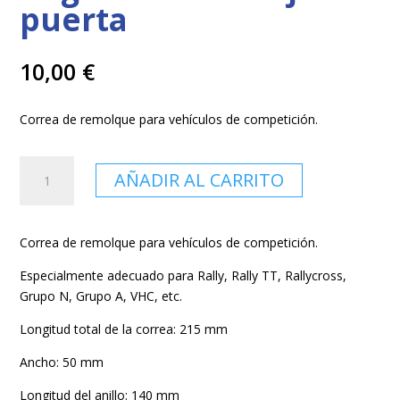
puerta
10,00
€
Correa de remolque para vehículos de competición.
Correa
AÑADIR AL CARRITO
de
remolque
negra
Correa de remolque para vehículos de competición.
RRS
/
Especialmente adecuado para Rally, Rally TT, Rallycross,
manija
Grupo N, Grupo A, VHC, etc.
de
Longitud total de la correa: 215 mm
puerta
cantidad
Ancho: 50 mm
Longitud del anillo: 140 mm