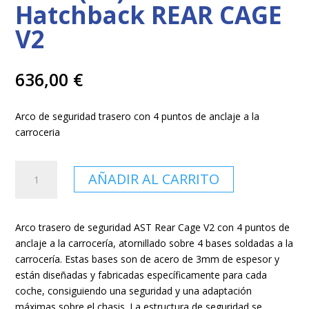
Hatchback REAR CAGE
V2
636,00
€
Arco de seguridad trasero con 4 puntos de anclaje a la
carroceria
Arco
AÑADIR AL CARRITO
Trasero
SEAT
Ibiza
Arco trasero de seguridad AST Rear Cage V2 con 4 puntos de
(6K)
anclaje a la carrocería, atornillado sobre 4 bases soldadas a la
3-
carrocería. Estas bases son de acero de 3mm de espesor y
doors
están diseñadas y fabricadas específicamente para cada
Hatchback
coche, consiguiendo una seguridad y una adaptación
REAR
máximas sobre el chasis. La estructura de seguridad se