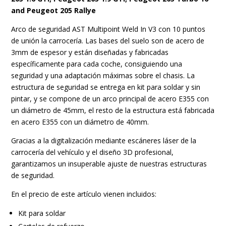
1/2)
and Peugeot 205 Rallye
3-
doors
Arco de seguridad AST Multipoint Weld In V3 con 10 puntos
Hatchback
de unión la carrocería. Las bases del suelo son de acero de
MULTIPOINT
3mm de espesor y están diseñadas y fabricadas
WELD
específicamente para cada coche, consiguiendo una
IN
seguridad y una adaptación máximas sobre el chasis. La
V3
estructura de seguridad se entrega en kit para soldar y sin
cantidad
pintar, y se compone de un arco principal de acero E355 con
un diámetro de 45mm, el resto de la estructura está fabricada
en acero E355 con un diámetro de 40mm.
Gracias a la digitalización mediante escáneres láser de la
carrocería del vehículo y el diseño 3D profesional,
garantizamos un insuperable ajuste de nuestras estructuras
de seguridad.
En el precio de este artículo vienen incluidos:
Kit para soldar