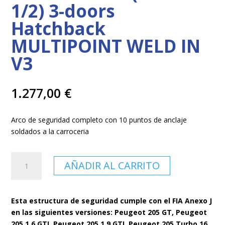
1/2) 3-doors
Hatchback
MULTIPOINT WELD IN
V3
1.277,00
€
Arco de seguridad completo con 10 puntos de anclaje
soldados a la carroceria
Arco
AÑADIR AL CARRITO
de
Seguridad
PEUGEOT
Esta estructura de seguridad cumple con el FIA Anexo J
205
en las siguientes versiones: Peugeot 205 GT, Peugeot
(Phase
205 1.6 GTI, Peugeot 205 1.9 GTI, Peugeot 205 Turbo 16