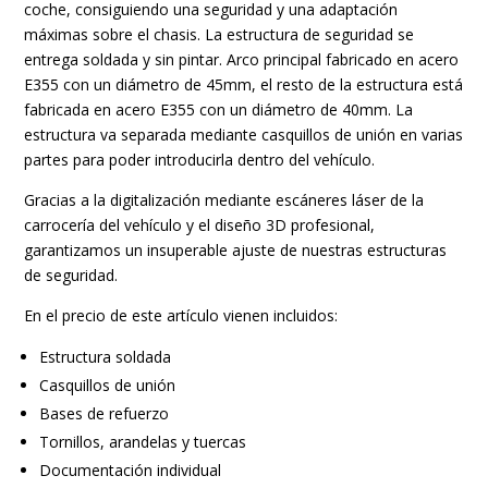
coche, consiguiendo una seguridad y una adaptación
doors
máximas sobre el chasis. La estructura de seguridad se
Sedan
entrega soldada y sin pintar. Arco principal fabricado en acero
RWD
E355 con un diámetro de 45mm, el resto de la estructura está
REMOVABLE
fabricada en acero E355 con un diámetro de 40mm. La
FULL
estructura va separada mediante casquillos de unión en varias
CAGE
partes para poder introducirla dentro del vehículo.
V2
cantidad
Gracias a la digitalización mediante escáneres láser de la
carrocería del vehículo y el diseño 3D profesional,
garantizamos un insuperable ajuste de nuestras estructuras
de seguridad.
En el precio de este artículo vienen incluidos:
Estructura soldada
Casquillos de unión
Bases de refuerzo
Tornillos, arandelas y tuercas
Documentación individual