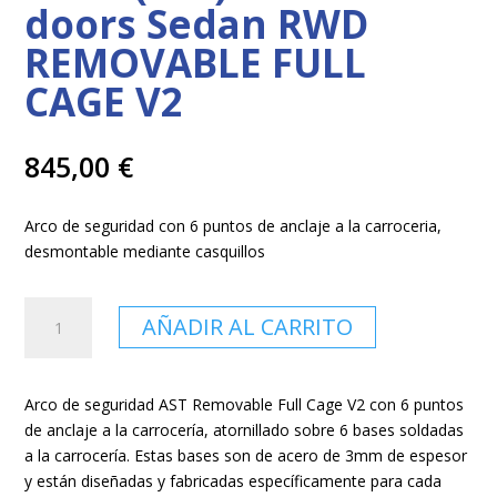
doors Sedan RWD
REMOVABLE FULL
CAGE V2
845,00
€
Arco de seguridad con 6 puntos de anclaje a la carroceria,
desmontable mediante casquillos
Arco
AÑADIR AL CARRITO
de
Seguridad
BMW
Arco de seguridad AST Removable Full Cage V2 con 6 puntos
(E30)
de anclaje a la carrocería, atornillado sobre 6 bases soldadas
3-
a la carrocería. Estas bases son de acero de 3mm de espesor
Series
y están diseñadas y fabricadas específicamente para cada
4-